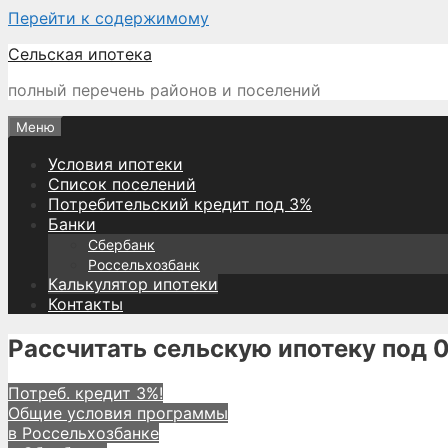
Перейти к содержимому
Сельская ипотека
полный перечень районов и поселений
Меню
Условия ипотеки
Список поселений
Потребительский кредит под 3%
Банки
Сбербанк
Россельхозбанк
Калькулятор ипотеки
Контакты
Рассчитать сельскую ипотеку под 0
Потреб. кредит 3%!
Общие условия программы
в Россельхозбанке