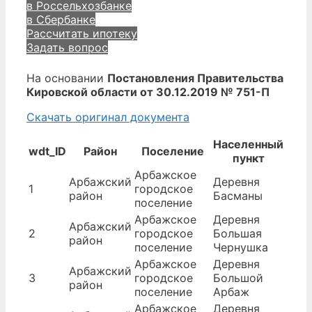
в Россельхозбанке
в Сбербанке
Рассчитать ипотеку
Задать вопрос
На основании
Постановления Правительства
Кировской области от 30.12.2019 № 751-П
Скачать оригинал документа
Населенный
wdt_ID
Район
Поселение
пункт
Арбажское
Арбажский
Деревня
1
городское
район
Басманы
поселение
Арбажское
Деревня
Арбажский
2
городское
Большая
район
поселение
Чернушка
Арбажское
Деревня
Арбажский
3
городское
Большой
район
поселение
Арбаж
Арбажское
Деревня