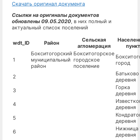
Скачать оригинал документа
Ссылки на оригиналы документов
обновлены 09.05.2020
, в них полный и
актуальный список поселений
Сельская
Населен
wdt_ID
Район
агломерация
пунк
Бокситогорский
Бокситогорское
Бокситог
1
муниципальный
городское
город
район
поселение
Батьково
2
деревня
Горка
3
деревня
Известко
4
деревня
Кондрато
5
деревня
Нижница
6
деревня